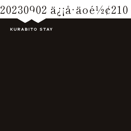
20230902 ä¿¡å·äºé½¢210