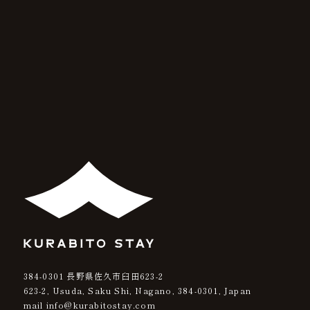
384-0301
長野県佐久市臼田623-2
623-2, Usuda, Saku Shi, Nagano,
384-0301
, Japan
mail info@kurabitostay.com