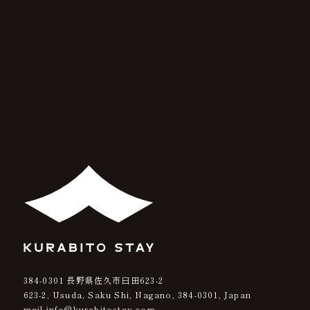
384-0301
長野県佐久市臼田623-2
623-2, Usuda, Saku Shi, Nagano,
384-0301
, Japan
mail info@kurabitostay.com