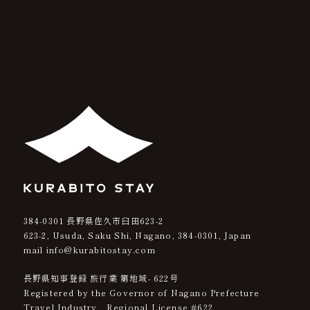
384-0301
長野県佐久市臼田623-2
623-2, Usuda, Saku Shi, Nagano,
384-0301
, Japan
mail info@kurabitostay.com
長野県知事登録 旅行業 第地域- 622号
Registered by the Governor of Nagano Prefecture
Travel Industry Regional License #622