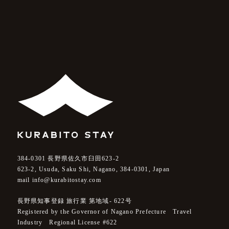
384-0301
長野県佐久市臼田623-2
623-2, Usuda, Saku Shi, Nagano,
384-0301
, Japan
mail info@kurabitostay.com
長野県知事登録 旅行業 第地域- 622号
Registered by the Governor of Nagano Prefecture Travel
Industry Regional License #622