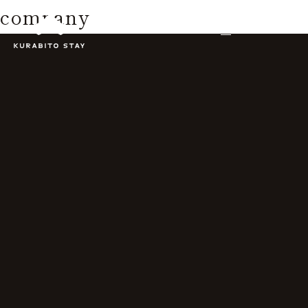
company
JA
EN