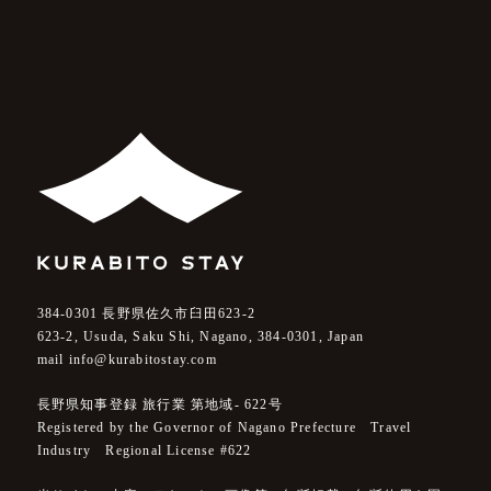
384-0301
長野県佐久市臼田623-2
623-2, Usuda, Saku Shi, Nagano,
384-0301
, Japan
mail info@kurabitostay.com
長野県知事登録 旅行業 第地域- 622号
Registered by the Governor of Nagano Prefecture Travel
Industry Regional License #622