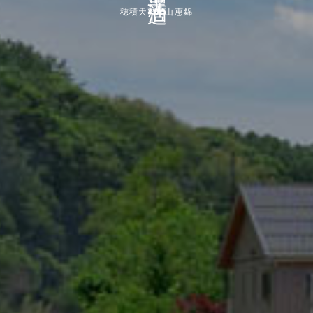
穂積天神 | 山恵錦